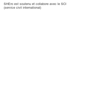
SHEro est soutenu et collabore avec le SCI
(service civil international)
https://scich.org/fr/home_fr/